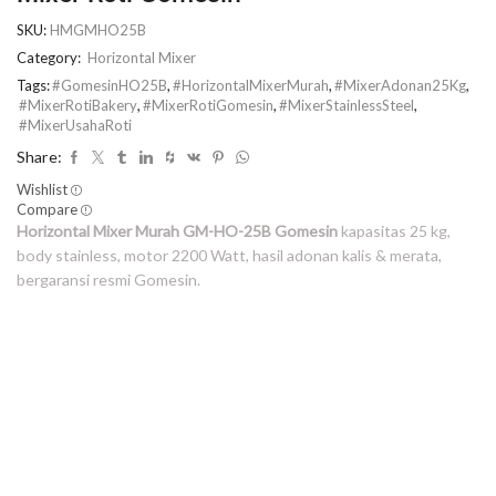
SKU:
HMGMHO25B
Category:
Horizontal Mixer
Tags:
#GomesinHO25B
,
#HorizontalMixerMurah
,
#MixerAdonan25Kg
,
#MixerRotiBakery
,
#MixerRotiGomesin
,
#MixerStainlessSteel
,
#MixerUsahaRoti
Share:
Wishlist
Compare
Horizontal Mixer Murah GM-HO-25B Gomesin
kapasitas 25 kg,
body stainless, motor 2200 Watt, hasil adonan kalis & merata,
bergaransi resmi Gomesin.