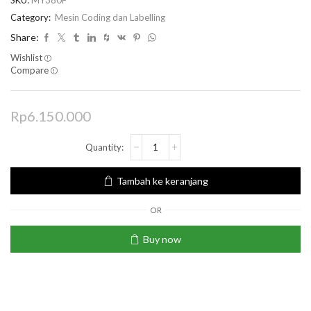
SKU:
MY380F
Category:
Mesin Coding dan Labelling
Share:
Wishlist
Compare
Rp
6.150.000
Tambah ke keranjang
OR
Buy now