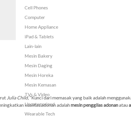
Cell Phones
Computer
Home Appliance
iPad & Tablets
Lain-lain
Mesin Bakery
Mesin Daging
Mesin Horeka
Mesin Kemasan
TVs & Video
urut
Julia Child
, “Kunci dari memasak yang baik adalah menggunak
Uncategorized
meningkatkan kualitas adonan adalah
mesin penggilas adonan
atau
a
Wearable Tech